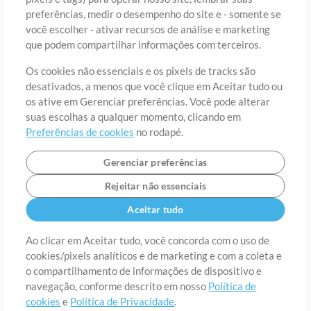
preferências, medir o desempenho do site e - somente se
você escolher - ativar recursos de análise e marketing
País
CEP
que podem compartilhar informações com terceiros.
Os cookies não essenciais e os pixels de tracks são
desativados, a menos que você clique em Aceitar tudo ou
Estado
Idioma
os ative em Gerenciar preferências. Você pode alterar
suas escolhas a qualquer momento, clicando em
Preferências de cookies
no rodapé.
Gerenciar preferências
Rejeitar não essenciais
Aceitar tudo
Ao clicar em Aceitar tudo, você concorda com o uso de
cookies/pixels analíticos e de marketing e com a coleta e
Sobre
o compartilhamento de informações de dispositivo e
Termos de Uso
Política de Privacidade
Preferências de
cookies
Contato
navegação, conforme descrito em nosso
Política de
cookies
e
Política de Privacidade
.
©2006-2026 por MultiTracks LLC. Todos os Direitos Reservados.