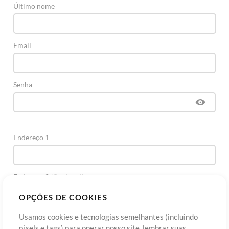
Último nome
Email
Senha
Endereço 1
Endereço 2
(Opcional)
OPÇÕES DE COOKIES
Cidade
Usamos cookies e tecnologias semelhantes (incluindo
pixels e tags) para operar nosso site, lembrar suas