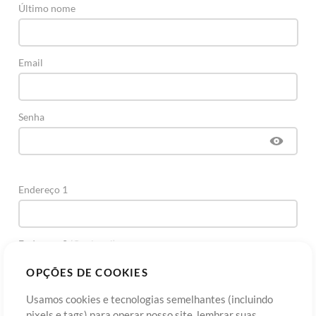
Último nome
Email
Senha
Endereço 1
Endereço 2
(Opcional)
OPÇÕES DE COOKIES
Cidade
Usamos cookies e tecnologias semelhantes (incluindo
pixels e tags) para operar nosso site, lembrar suas