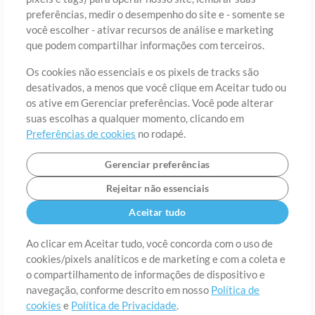
preferências, medir o desempenho do site e - somente se
você escolher - ativar recursos de análise e marketing
País
CEP
que podem compartilhar informações com terceiros.
Os cookies não essenciais e os pixels de tracks são
desativados, a menos que você clique em Aceitar tudo ou
Estado
Idioma
os ative em Gerenciar preferências. Você pode alterar
suas escolhas a qualquer momento, clicando em
Preferências de cookies
no rodapé.
Gerenciar preferências
Rejeitar não essenciais
Aceitar tudo
Ao clicar em Aceitar tudo, você concorda com o uso de
cookies/pixels analíticos e de marketing e com a coleta e
Sobre
o compartilhamento de informações de dispositivo e
Termos de Uso
Política de Privacidade
Preferências de
cookies
Contato
navegação, conforme descrito em nosso
Política de
cookies
e
Política de Privacidade
.
©2006-2026 por MultiTracks LLC. Todos os Direitos Reservados.