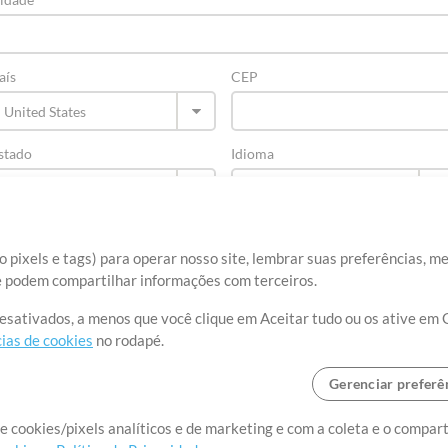
aís
CEP
stado
Idioma
 pixels e tags) para operar nosso site, lembrar suas preferências, m
ue podem compartilhar informações com terceiros.
desativados, a menos que você clique em Aceitar tudo ou os ative em 
ias de cookies
no rodapé.
Gerenciar preferê
re
Termos de Uso
Política de Privacidade
Preferências de cookies
Con
e cookies/pixels analíticos e de marketing e com a coleta e o compar