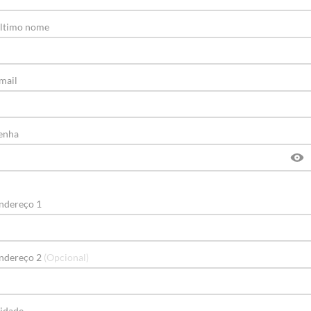
ltimo nome
mail
enha
ndereço 1
ndereço 2
(Opcional)
idade