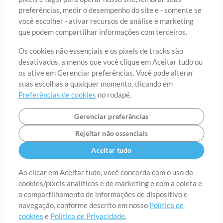
preferências, medir o desempenho do site e - somente se
você escolher - ativar recursos de análise e marketing
País
CEP
que podem compartilhar informações com terceiros.
Os cookies não essenciais e os pixels de tracks são
desativados, a menos que você clique em Aceitar tudo ou
Estado
Idioma
os ative em Gerenciar preferências. Você pode alterar
suas escolhas a qualquer momento, clicando em
Preferências de cookies
no rodapé.
Gerenciar preferências
Rejeitar não essenciais
Aceitar tudo
Ao clicar em Aceitar tudo, você concorda com o uso de
cookies/pixels analíticos e de marketing e com a coleta e
Sobre
o compartilhamento de informações de dispositivo e
Termos de Uso
Política de Privacidade
Preferências de
cookies
Contato
navegação, conforme descrito em nosso
Política de
cookies
e
Política de Privacidade
.
©2006-2026 por MultiTracks LLC. Todos os Direitos Reservados.