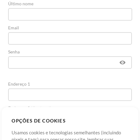
Último nome
Email
Senha
Endereço 1
Endereço 2
(Opcional)
OPÇÕES DE COOKIES
Cidade
Usamos cookies e tecnologias semelhantes (incluindo
pixels e tags) para operar nosso site, lembrar suas