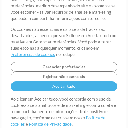
preferências, medir o desempenho do site e - somente se
você escolher - ativar recursos de análise e marketing
País
CEP
que podem compartilhar informações com terceiros.
Os cookies não essenciais e os pixels de tracks são
desativados, a menos que você clique em Aceitar tudo ou
Estado
Idioma
os ative em Gerenciar preferências. Você pode alterar
suas escolhas a qualquer momento, clicando em
Preferências de cookies
no rodapé.
Gerenciar preferências
Rejeitar não essenciais
Aceitar tudo
Ao clicar em Aceitar tudo, você concorda com o uso de
cookies/pixels analíticos e de marketing e com a coleta e
Sobre
o compartilhamento de informações de dispositivo e
Termos de Uso
Política de Privacidade
Preferências de
cookies
Contato
navegação, conforme descrito em nosso
Política de
cookies
e
Política de Privacidade
.
©2006-2026 por MultiTracks LLC. Todos os Direitos Reservados.