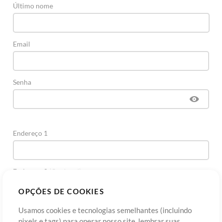
Último nome
Email
Senha
Endereço 1
Endereço 2
(Opcional)
OPÇÕES DE COOKIES
Cidade
Usamos cookies e tecnologias semelhantes (incluindo
pixels e tags) para operar nosso site, lembrar suas