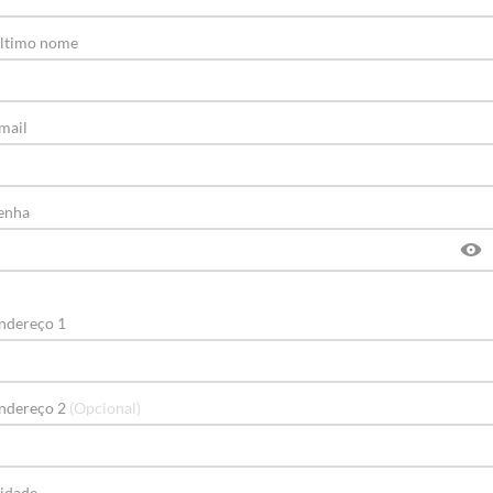
ltimo nome
mail
enha
ndereço 1
ndereço 2
(Opcional)
idade