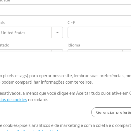
aís
CEP
stado
Idioma
 pixels e tags) para operar nosso site, lembrar suas preferências, m
ue podem compartilhar informações com terceiros.
desativados, a menos que você clique em Aceitar tudo ou os ative em 
ias de cookies
no rodapé.
Gerenciar preferê
re
Termos de Uso
Política de Privacidade
Preferências de cookies
Con
e cookies/pixels analíticos e de marketing e com a coleta e o compar