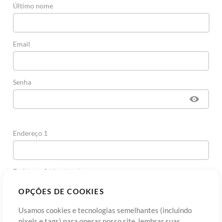
Último nome
Email
Senha
Endereço 1
Endereço 2
(Opcional)
OPÇÕES DE COOKIES
Cidade
Usamos cookies e tecnologias semelhantes (incluindo
pixels e tags) para operar nosso site, lembrar suas