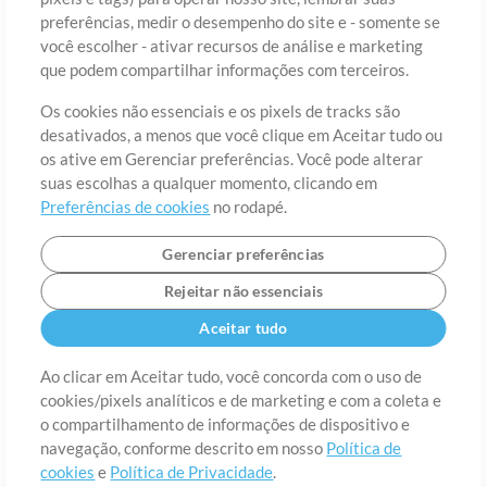
preferências, medir o desempenho do site e - somente se
você escolher - ativar recursos de análise e marketing
País
CEP
que podem compartilhar informações com terceiros.
Os cookies não essenciais e os pixels de tracks são
desativados, a menos que você clique em Aceitar tudo ou
Estado
Idioma
os ative em Gerenciar preferências. Você pode alterar
suas escolhas a qualquer momento, clicando em
Preferências de cookies
no rodapé.
Gerenciar preferências
Rejeitar não essenciais
Aceitar tudo
Ao clicar em Aceitar tudo, você concorda com o uso de
cookies/pixels analíticos e de marketing e com a coleta e
Sobre
o compartilhamento de informações de dispositivo e
Termos de Uso
Política de Privacidade
Preferências de
cookies
Contato
navegação, conforme descrito em nosso
Política de
cookies
e
Política de Privacidade
.
©2006-2026 por MultiTracks LLC. Todos os Direitos Reservados.