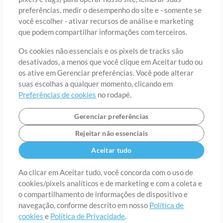
preferências, medir o desempenho do site e - somente se
você escolher - ativar recursos de análise e marketing
País
CEP
que podem compartilhar informações com terceiros.
Os cookies não essenciais e os pixels de tracks são
desativados, a menos que você clique em Aceitar tudo ou
Estado
Idioma
os ative em Gerenciar preferências. Você pode alterar
suas escolhas a qualquer momento, clicando em
Preferências de cookies
no rodapé.
Gerenciar preferências
Rejeitar não essenciais
Aceitar tudo
Ao clicar em Aceitar tudo, você concorda com o uso de
cookies/pixels analíticos e de marketing e com a coleta e
Sobre
o compartilhamento de informações de dispositivo e
Termos de Uso
Política de Privacidade
Preferências de
cookies
Contato
navegação, conforme descrito em nosso
Política de
cookies
e
Política de Privacidade
.
©2006-2026 por MultiTracks LLC. Todos os Direitos Reservados.