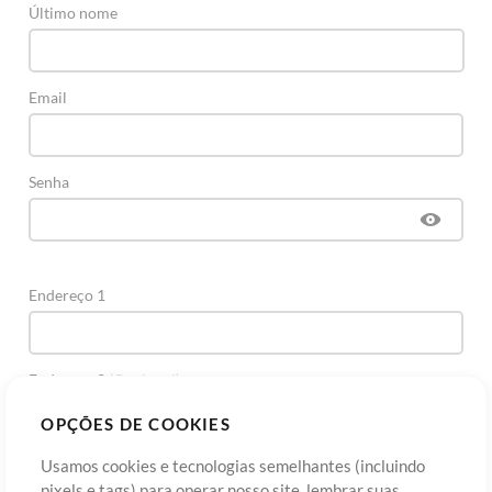
Último nome
Email
Senha
Endereço 1
Endereço 2
(Opcional)
OPÇÕES DE COOKIES
Cidade
Usamos cookies e tecnologias semelhantes (incluindo
pixels e tags) para operar nosso site, lembrar suas