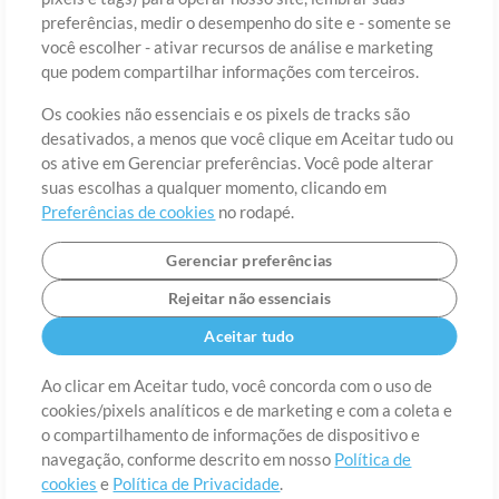
preferências, medir o desempenho do site e - somente se
você escolher - ativar recursos de análise e marketing
País
CEP
que podem compartilhar informações com terceiros.
Os cookies não essenciais e os pixels de tracks são
desativados, a menos que você clique em Aceitar tudo ou
Estado
Idioma
os ative em Gerenciar preferências. Você pode alterar
suas escolhas a qualquer momento, clicando em
Preferências de cookies
no rodapé.
Gerenciar preferências
Rejeitar não essenciais
Aceitar tudo
Ao clicar em Aceitar tudo, você concorda com o uso de
cookies/pixels analíticos e de marketing e com a coleta e
Sobre
o compartilhamento de informações de dispositivo e
Termos de Uso
Política de Privacidade
Preferências de
cookies
Contato
navegação, conforme descrito em nosso
Política de
cookies
e
Política de Privacidade
.
©2006-2026 por MultiTracks LLC. Todos os Direitos Reservados.