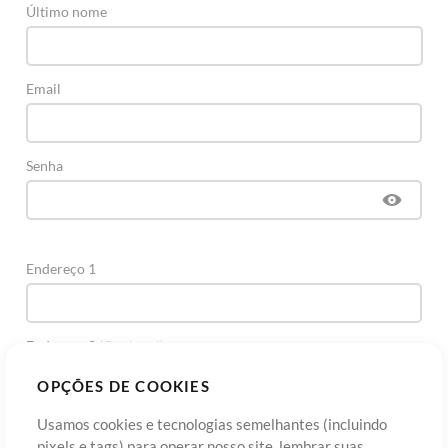
Último nome
Email
Senha
Endereço 1
Endereço 2
(Opcional)
OPÇÕES DE COOKIES
Cidade
Usamos cookies e tecnologias semelhantes (incluindo
pixels e tags) para operar nosso site, lembrar suas