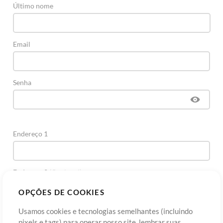
Último nome
Email
Senha
Endereço 1
Endereço 2
(Opcional)
OPÇÕES DE COOKIES
Cidade
Usamos cookies e tecnologias semelhantes (incluindo
pixels e tags) para operar nosso site, lembrar suas