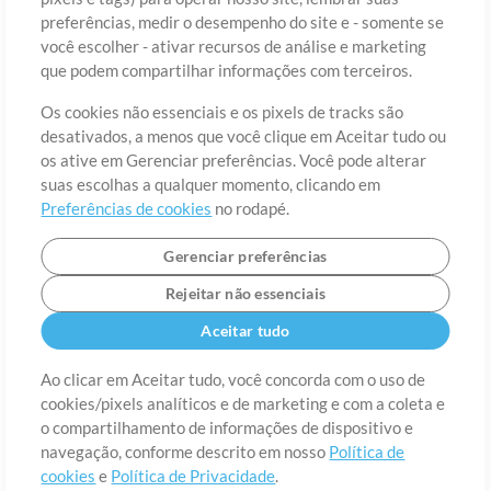
preferências, medir o desempenho do site e - somente se
você escolher - ativar recursos de análise e marketing
País
CEP
que podem compartilhar informações com terceiros.
Os cookies não essenciais e os pixels de tracks são
desativados, a menos que você clique em Aceitar tudo ou
Estado
Idioma
os ative em Gerenciar preferências. Você pode alterar
suas escolhas a qualquer momento, clicando em
Preferências de cookies
no rodapé.
Gerenciar preferências
Rejeitar não essenciais
Aceitar tudo
Ao clicar em Aceitar tudo, você concorda com o uso de
cookies/pixels analíticos e de marketing e com a coleta e
Sobre
o compartilhamento de informações de dispositivo e
Termos de Uso
Política de Privacidade
Preferências de
cookies
Contato
navegação, conforme descrito em nosso
Política de
cookies
e
Política de Privacidade
.
©2006-2026 por MultiTracks LLC. Todos os Direitos Reservados.