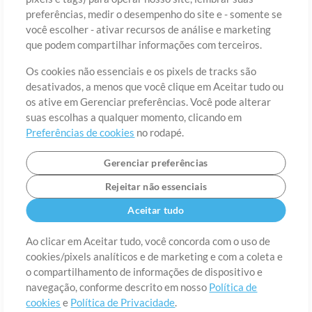
preferências, medir o desempenho do site e - somente se
você escolher - ativar recursos de análise e marketing
País
CEP
que podem compartilhar informações com terceiros.
Os cookies não essenciais e os pixels de tracks são
desativados, a menos que você clique em Aceitar tudo ou
Estado
Idioma
os ative em Gerenciar preferências. Você pode alterar
suas escolhas a qualquer momento, clicando em
Preferências de cookies
no rodapé.
Gerenciar preferências
Rejeitar não essenciais
Aceitar tudo
Ao clicar em Aceitar tudo, você concorda com o uso de
cookies/pixels analíticos e de marketing e com a coleta e
Sobre
o compartilhamento de informações de dispositivo e
Termos de Uso
Política de Privacidade
Preferências de
cookies
Contato
navegação, conforme descrito em nosso
Política de
cookies
e
Política de Privacidade
.
©2006-2026 por MultiTracks LLC. Todos os Direitos Reservados.