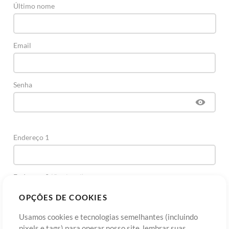
Último nome
Email
Senha
Endereço 1
Endereço 2
(Opcional)
OPÇÕES DE COOKIES
Cidade
Usamos cookies e tecnologias semelhantes (incluindo
pixels e tags) para operar nosso site, lembrar suas