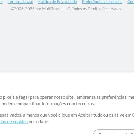
re
Termos de Uso
Política de Privacidade
Preferências de cookies
Con
©2006-2026 por MultiTracks LLC. Todos os Direitos Reservados.
 pixels e tags) para operar nosso site, lembrar suas preferências, m
ue podem compartilhar informações com terceiros.
desativados, a menos que você clique em Aceitar tudo ou os ative em 
ias de cookies
no rodapé.