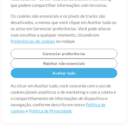
que podem compartilhar informações com terceiros.
Os cookies não essenciais e os pixels de tracks são
desativados, a menos que você clique em Aceitar tudo ou
Sobre
Termos de Uso
Política de Privacidade
Preferências de
os ative em Gerenciar preferências. Você pode alterar
cookies
Contato
suas escolhas a qualquer momento, clicando em
©2006-2026 por MultiTracks LLC. Todos os Direitos Reservados.
Preferências de cookies
no rodapé.
Gerenciar preferências
Rejeitar não essenciais
Aceitar tudo
Ao clicar em Aceitar tudo, você concorda com o uso de
cookies/pixels analíticos e de marketing e com a coleta e
o compartilhamento de informações de dispositivo e
navegação, conforme descrito em nosso
Política de
cookies
e
Política de Privacidade
.