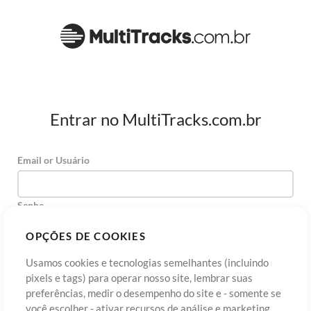
Entrar no MultiTracks.com.br
Email or Usuário
Senha
OPÇÕES DE COOKIES
Usamos cookies e tecnologias semelhantes (incluindo
Cadastre-se
Esqueceu sua senha?
Entre
pixels e tags) para operar nosso site, lembrar suas
preferências, medir o desempenho do site e - somente se
você escolher - ativar recursos de análise e marketing