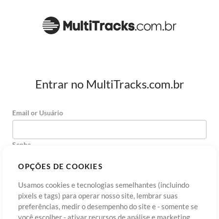
Entrar no MultiTracks.com.br
Email or Usuário
Senha
OPÇÕES DE COOKIES
Usamos cookies e tecnologias semelhantes (incluindo
Cadastre-se
Esqueceu sua senha?
Entre
pixels e tags) para operar nosso site, lembrar suas
preferências, medir o desempenho do site e - somente se
você escolher - ativar recursos de análise e marketing