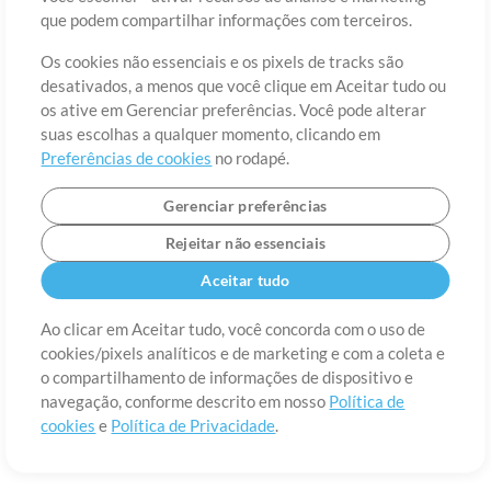
Sobre
Termos de Uso
Política de Privacidade
Preferências de
que podem compartilhar informações com terceiros.
cookies
Contato
Os cookies não essenciais e os pixels de tracks são
©2006-2026 por MultiTracks LLC. Todos os Direitos Reservados.
desativados, a menos que você clique em Aceitar tudo ou
os ative em Gerenciar preferências. Você pode alterar
suas escolhas a qualquer momento, clicando em
Preferências de cookies
no rodapé.
Gerenciar preferências
Rejeitar não essenciais
Aceitar tudo
Ao clicar em Aceitar tudo, você concorda com o uso de
cookies/pixels analíticos e de marketing e com a coleta e
o compartilhamento de informações de dispositivo e
navegação, conforme descrito em nosso
Política de
cookies
e
Política de Privacidade
.