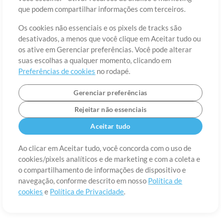
Sobre
Termos de Uso
Política de Privacidade
Preferências de
que podem compartilhar informações com terceiros.
cookies
Contato
Os cookies não essenciais e os pixels de tracks são
©2006-2026 por MultiTracks LLC. Todos os Direitos Reservados.
desativados, a menos que você clique em Aceitar tudo ou
os ative em Gerenciar preferências. Você pode alterar
suas escolhas a qualquer momento, clicando em
Preferências de cookies
no rodapé.
Gerenciar preferências
Rejeitar não essenciais
Aceitar tudo
Ao clicar em Aceitar tudo, você concorda com o uso de
cookies/pixels analíticos e de marketing e com a coleta e
o compartilhamento de informações de dispositivo e
navegação, conforme descrito em nosso
Política de
cookies
e
Política de Privacidade
.