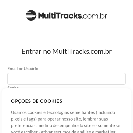
Entrar no MultiTracks.com.br
Email or Usuário
Senha
OPÇÕES DE COOKIES
Usamos cookies e tecnologias semelhantes (incluindo
Cadastre-se
Esqueceu sua senha?
Entre
pixels e tags) para operar nosso site, lembrar suas
preferências, medir o desempenho do site e - somente se
você escolher - ativar recursos de análise e marketing