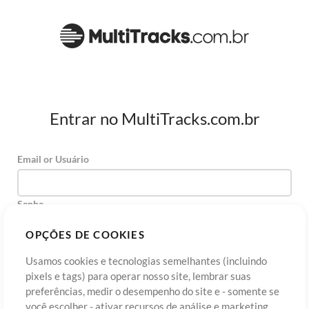
Entrar no MultiTracks.com.br
Email or Usuário
Senha
OPÇÕES DE COOKIES
Usamos cookies e tecnologias semelhantes (incluindo
Cadastre-se
Esqueceu sua senha?
Entre
pixels e tags) para operar nosso site, lembrar suas
preferências, medir o desempenho do site e - somente se
você escolher - ativar recursos de análise e marketing