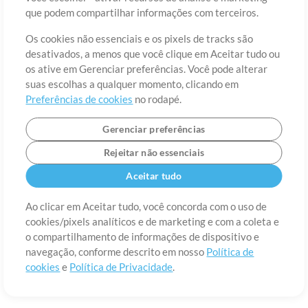
Sobre
Termos de Uso
Política de Privacidade
Preferências de
que podem compartilhar informações com terceiros.
cookies
Contato
Os cookies não essenciais e os pixels de tracks são
©2006-2026 por MultiTracks LLC. Todos os Direitos Reservados.
desativados, a menos que você clique em Aceitar tudo ou
os ative em Gerenciar preferências. Você pode alterar
suas escolhas a qualquer momento, clicando em
Preferências de cookies
no rodapé.
Gerenciar preferências
Rejeitar não essenciais
Aceitar tudo
Ao clicar em Aceitar tudo, você concorda com o uso de
cookies/pixels analíticos e de marketing e com a coleta e
o compartilhamento de informações de dispositivo e
navegação, conforme descrito em nosso
Política de
cookies
e
Política de Privacidade
.