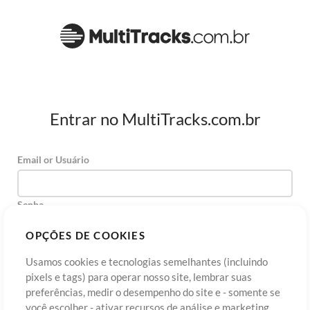
Entrar no MultiTracks.com.br
Email or Usuário
Senha
OPÇÕES DE COOKIES
Usamos cookies e tecnologias semelhantes (incluindo
Cadastre-se
Esqueceu sua senha?
Entre
pixels e tags) para operar nosso site, lembrar suas
preferências, medir o desempenho do site e - somente se
você escolher - ativar recursos de análise e marketing