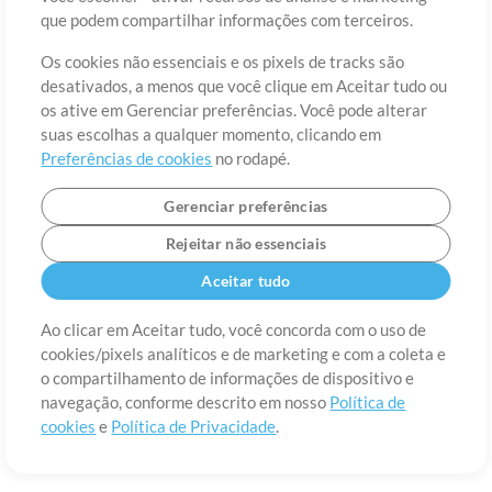
Sobre
Termos de Uso
Política de Privacidade
Preferências de
que podem compartilhar informações com terceiros.
cookies
Contato
Os cookies não essenciais e os pixels de tracks são
©2006-2026 por MultiTracks LLC. Todos os Direitos Reservados.
desativados, a menos que você clique em Aceitar tudo ou
os ative em Gerenciar preferências. Você pode alterar
suas escolhas a qualquer momento, clicando em
Preferências de cookies
no rodapé.
Gerenciar preferências
Rejeitar não essenciais
Aceitar tudo
Ao clicar em Aceitar tudo, você concorda com o uso de
cookies/pixels analíticos e de marketing e com a coleta e
o compartilhamento de informações de dispositivo e
navegação, conforme descrito em nosso
Política de
cookies
e
Política de Privacidade
.