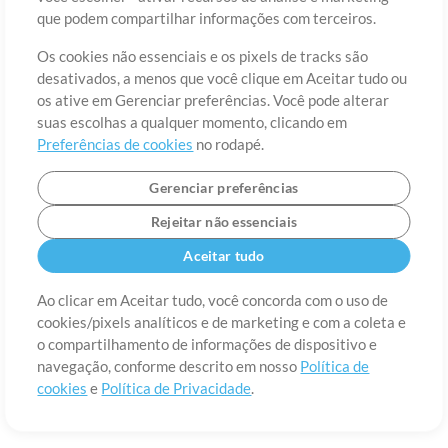
Sobre
Termos de Uso
Política de Privacidade
Preferências de
que podem compartilhar informações com terceiros.
cookies
Contato
Os cookies não essenciais e os pixels de tracks são
©2006-2026 por MultiTracks LLC. Todos os Direitos Reservados.
desativados, a menos que você clique em Aceitar tudo ou
os ative em Gerenciar preferências. Você pode alterar
suas escolhas a qualquer momento, clicando em
Preferências de cookies
no rodapé.
Gerenciar preferências
Rejeitar não essenciais
Aceitar tudo
Ao clicar em Aceitar tudo, você concorda com o uso de
cookies/pixels analíticos e de marketing e com a coleta e
o compartilhamento de informações de dispositivo e
navegação, conforme descrito em nosso
Política de
cookies
e
Política de Privacidade
.