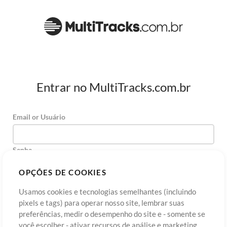
Entrar no MultiTracks.com.br
Email or Usuário
Senha
OPÇÕES DE COOKIES
Usamos cookies e tecnologias semelhantes (incluindo
Cadastre-se
Esqueceu sua senha?
Entre
pixels e tags) para operar nosso site, lembrar suas
preferências, medir o desempenho do site e - somente se
você escolher - ativar recursos de análise e marketing