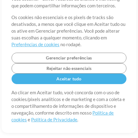
Sobre
Termos de Uso
Política de Privacidade
Preferências de
que podem compartilhar informações com terceiros.
cookies
Contato
Os cookies não essenciais e os pixels de tracks são
©2006-2026 por MultiTracks LLC. Todos os Direitos Reservados.
desativados, a menos que você clique em Aceitar tudo ou
os ative em Gerenciar preferências. Você pode alterar
suas escolhas a qualquer momento, clicando em
Preferências de cookies
no rodapé.
Gerenciar preferências
Rejeitar não essenciais
Aceitar tudo
Ao clicar em Aceitar tudo, você concorda com o uso de
cookies/pixels analíticos e de marketing e com a coleta e
o compartilhamento de informações de dispositivo e
navegação, conforme descrito em nosso
Política de
cookies
e
Política de Privacidade
.