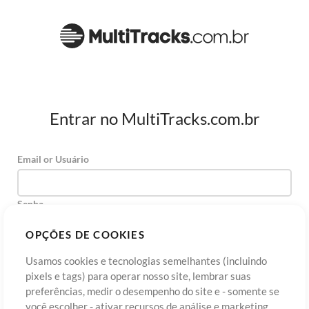
Entrar no MultiTracks.com.br
Email or Usuário
Senha
OPÇÕES DE COOKIES
Usamos cookies e tecnologias semelhantes (incluindo
Cadastre-se
Esqueceu sua senha?
Entre
pixels e tags) para operar nosso site, lembrar suas
preferências, medir o desempenho do site e - somente se
você escolher - ativar recursos de análise e marketing