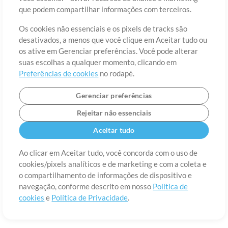
Sobre
Termos de Uso
Política de Privacidade
Preferências de
que podem compartilhar informações com terceiros.
cookies
Contato
Os cookies não essenciais e os pixels de tracks são
©2006-2026 por MultiTracks LLC. Todos os Direitos Reservados.
desativados, a menos que você clique em Aceitar tudo ou
os ative em Gerenciar preferências. Você pode alterar
suas escolhas a qualquer momento, clicando em
Preferências de cookies
no rodapé.
Gerenciar preferências
Rejeitar não essenciais
Aceitar tudo
Ao clicar em Aceitar tudo, você concorda com o uso de
cookies/pixels analíticos e de marketing e com a coleta e
o compartilhamento de informações de dispositivo e
navegação, conforme descrito em nosso
Política de
cookies
e
Política de Privacidade
.