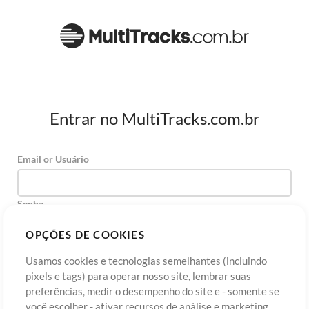
Entrar no MultiTracks.com.br
Email or Usuário
Senha
OPÇÕES DE COOKIES
Usamos cookies e tecnologias semelhantes (incluindo
Cadastre-se
Esqueceu sua senha?
Entre
pixels e tags) para operar nosso site, lembrar suas
preferências, medir o desempenho do site e - somente se
você escolher - ativar recursos de análise e marketing