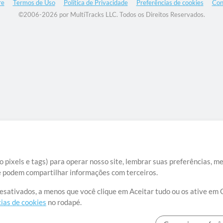
re
Termos de Uso
Política de Privacidade
Preferências de cookies
Con
©2006-2026 por MultiTracks LLC. Todos os Direitos Reservados.
 pixels e tags) para operar nosso site, lembrar suas preferências, m
ue podem compartilhar informações com terceiros.
desativados, a menos que você clique em Aceitar tudo ou os ative em 
ias de cookies
no rodapé.