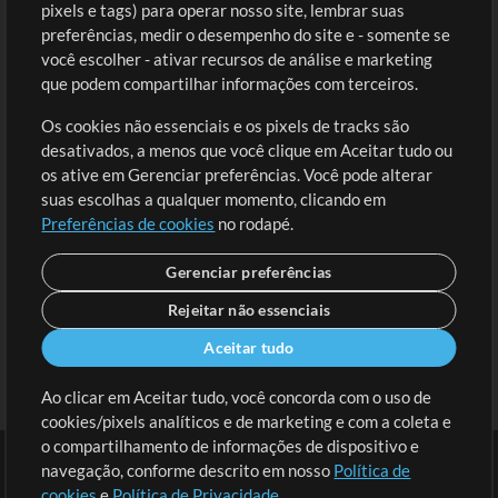
Comprar Créditos
Entre
pixels e tags) para operar nosso site, lembrar suas
preferências, medir o desempenho do site e - somente se
Conteúdo Grátis
Cadastre-se
você escolher - ativar recursos de análise e marketing
Solicite uma Música
Ir ao carrinho
que podem compartilhar informações com terceiros.
Os cookies não essenciais e os pixels de tracks são
Extras
desativados, a menos que você clique em Aceitar tudo ou
Sessões
os ative em Gerenciar preferências. Você pode alterar
Envie seu conteúdo
suas escolhas a qualquer momento, clicando em
Preferências de cookies
no rodapé.
Playlist
MT Conference
Gerenciar preferências
Rejeitar não essenciais
Aceitar tudo
Ao clicar em Aceitar tudo, você concorda com o uso de
cookies/pixels analíticos e de marketing e com a coleta e
o compartilhamento de informações de dispositivo e
navegação, conforme descrito em nosso
Política de
cookies
e
Política de Privacidade
.