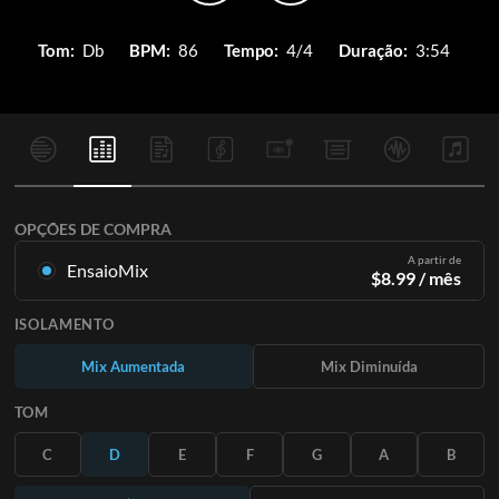
Tom:
Db
BPM:
86
Tempo:
4/4
Duração:
3:54
OPÇÕES DE COMPRA
A partir de
EnsaioMix
$
8.99
/ mês
Mixagens criadas a partir da gravação original. Disponível em
ISOLAMENTO
todas as 12 tonalidades com mixagens Up e Minus para cada
parte mais a música original.
Mix Aumentada
Mix Diminuída
Saiba Mais
TOM
ASSINE
C
D
E
F
G
A
B