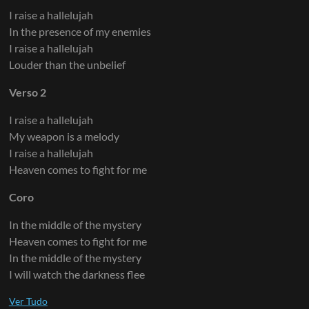
I raise a hallelujah
In the presence of my enemies
I raise a hallelujah
Louder than the unbelief
Verso 2
I raise a hallelujah
My weapon is a melody
I raise a hallelujah
Heaven comes to fight for me
Coro
In the middle of the mystery
Heaven comes to fight for me
In the middle of the mystery
I will watch the darkness flee