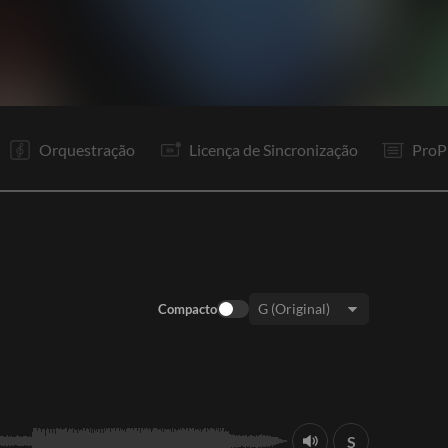
I
V1
Pr
V2
Pr
R1
Co
Pr
R1
S
Co
S
Orquestração
Licença de Sincronização
ProP
Compacto
Tom:
S