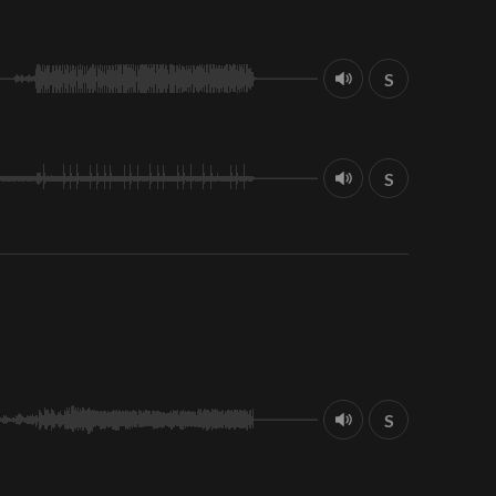
S
S
S