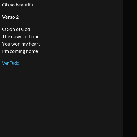
Oh so beautiful
Verso 2
O Son of God
The dawn of hope
You won my heart
I'm coming home