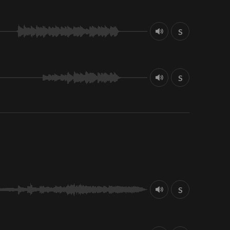
S
S
S