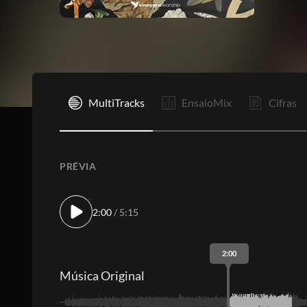
I
MultiTracks
EnsaioMix
Cifras
PRÉVIA
2:00
/ 5:15
2:00
Música Original