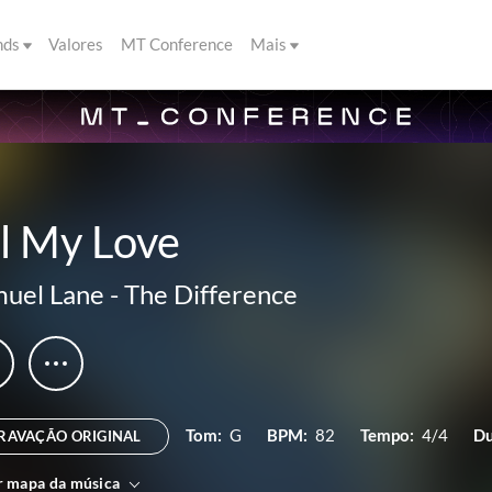
nds
Valores
MT Conference
Mais
l My Love
uel Lane
-
The Difference
Tom:
G
BPM:
82
Tempo:
4/4
Du
RAVAÇÃO ORIGINAL
r mapa da música