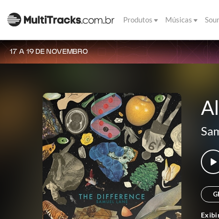
Produtos
Músicas
Sou
17 A 19 DE NOVEMBRO
Al
Sam
G
Exibi