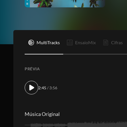
I
MultiTracks
EnsaioMix
Cifras
PRÉVIA
2:45
/ 3:56
Música Original