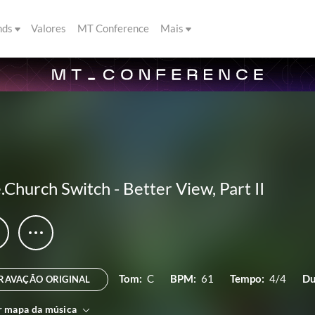
nds
Valores
MT Conference
Mais
e.Church Switch
-
Better View, Part II
Tom:
C
BPM:
61
Tempo:
4/4
Du
RAVAÇÃO ORIGINAL
r mapa da música