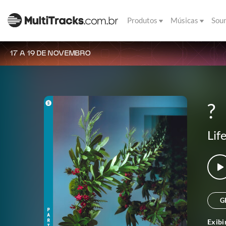
Produtos
Músicas
Sou
17 A 19 DE NOVEMBRO
?
Lif
G
Exibi