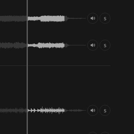
S
S
S