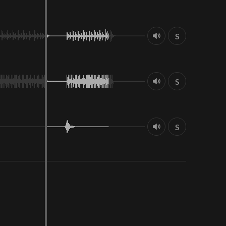
S
S
S