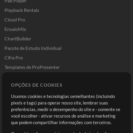
Pad Player
Playback Rentals
Cloud Pro
EnsaioMix
ChartBuilder
Pacote de Estudo Individual
Cifra Pro
Templates de ProPresenter
Sounds
OPÇÕES DE COOKIES
Loja
Conta
Usamos cookies e tecnologias semelhantes (incluindo
Comprar Créditos
Entre
pixels e tags) para operar nosso site, lembrar suas
preferências, medir o desempenho do site e - somente se
Conteúdo Grátis
Cadastre-se
você escolher - ativar recursos de análise e marketing
Solicite uma Música
Ir ao carrinho
que podem compartilhar informações com terceiros.