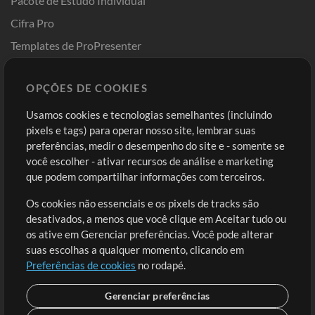
Pacote de Estudo Individual
Cifra Pro
Templates de ProPresenter
Sounds
OPÇÕES DE COOKIES
Loja
Conta
Usamos cookies e tecnologias semelhantes (incluindo
Comprar Créditos
Entre
pixels e tags) para operar nosso site, lembrar suas
preferências, medir o desempenho do site e - somente se
Conteúdo Grátis
Cadastre-se
você escolher - ativar recursos de análise e marketing
Solicite uma Música
Ir ao carrinho
que podem compartilhar informações com terceiros.
Os cookies não essenciais e os pixels de tracks são
Extras
desativados, a menos que você clique em Aceitar tudo ou
Sessões
os ative em Gerenciar preferências. Você pode alterar
Envie seu conteúdo
suas escolhas a qualquer momento, clicando em
Preferências de cookies
no rodapé.
Playlist
MT Conference
Gerenciar preferências