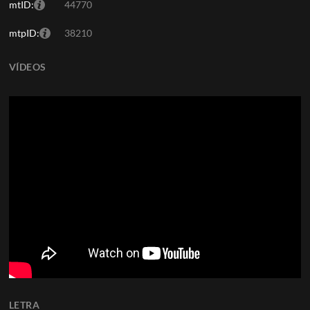
mtID:
44770
mtpID:
38210
VÍDEOS
LETRA