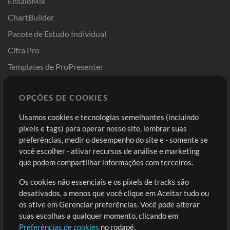
EnsaioMix
ChartBuilder
Pacote de Estudo Individual
Cifra Pro
Templates de ProPresenter
Sounds
OPÇÕES DE COOKIES
Loja
Conta
Usamos cookies e tecnologias semelhantes (incluindo
Comprar Créditos
Entre
pixels e tags) para operar nosso site, lembrar suas
preferências, medir o desempenho do site e - somente se
Conteúdo Grátis
Cadastre-se
você escolher - ativar recursos de análise e marketing
Solicite uma Música
Ir ao carrinho
que podem compartilhar informações com terceiros.
Os cookies não essenciais e os pixels de tracks são
Extras
desativados, a menos que você clique em Aceitar tudo ou
Sessões
os ative em Gerenciar preferências. Você pode alterar
Envie seu conteúdo
suas escolhas a qualquer momento, clicando em
Preferências de cookies
no rodapé.