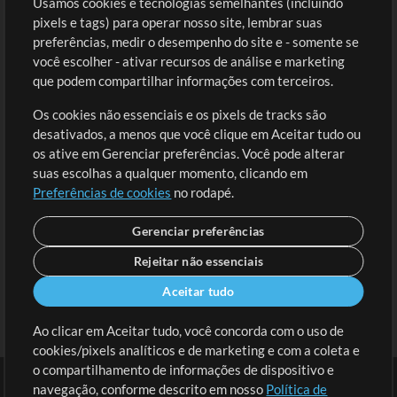
Usamos cookies e tecnologias semelhantes (incluindo
Comprar Créditos
Entre
pixels e tags) para operar nosso site, lembrar suas
preferências, medir o desempenho do site e - somente se
Conteúdo Grátis
Cadastre-se
você escolher - ativar recursos de análise e marketing
Solicite uma Música
Ir ao carrinho
que podem compartilhar informações com terceiros.
Os cookies não essenciais e os pixels de tracks são
Extras
desativados, a menos que você clique em Aceitar tudo ou
Sessões
os ative em Gerenciar preferências. Você pode alterar
Envie seu conteúdo
suas escolhas a qualquer momento, clicando em
Preferências de cookies
no rodapé.
Playlist
MT Conference
Gerenciar preferências
Rejeitar não essenciais
Aceitar tudo
Ao clicar em Aceitar tudo, você concorda com o uso de
cookies/pixels analíticos e de marketing e com a coleta e
o compartilhamento de informações de dispositivo e
navegação, conforme descrito em nosso
Política de