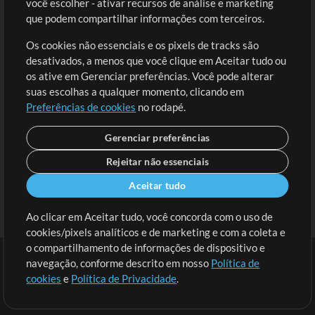
você escolher - ativar recursos de análise e marketing
Solicite uma Música
Ir ao carrinho
que podem compartilhar informações com terceiros.
Os cookies não essenciais e os pixels de tracks são
Extras
desativados, a menos que você clique em Aceitar tudo ou
Sessões
os ative em Gerenciar preferências. Você pode alterar
Envie seu conteúdo
suas escolhas a qualquer momento, clicando em
Preferências de cookies
no rodapé.
Playlist
MT Conference
Gerenciar preferências
Rejeitar não essenciais
Aceitar tudo
Ao clicar em Aceitar tudo, você concorda com o uso de
cookies/pixels analíticos e de marketing e com a coleta e
o compartilhamento de informações de dispositivo e
navegação, conforme descrito em nosso
Política de
cookies
e
Política de Privacidade
.
Termos
|
Política de Privacidade
|
Preferências de cookies
|
Contato