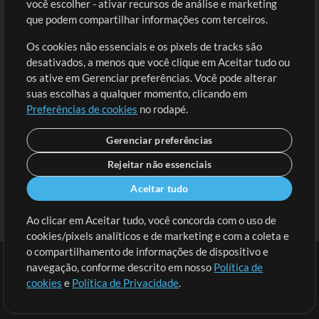
você escolher - ativar recursos de análise e marketing
Solicite uma Música
Ir ao carrinho
que podem compartilhar informações com terceiros.
Os cookies não essenciais e os pixels de tracks são
Extras
desativados, a menos que você clique em Aceitar tudo ou
Sessões
os ative em Gerenciar preferências. Você pode alterar
Envie seu conteúdo
suas escolhas a qualquer momento, clicando em
Preferências de cookies
no rodapé.
Playlist
MT Conference
Gerenciar preferências
Rejeitar não essenciais
Aceitar tudo
Ao clicar em Aceitar tudo, você concorda com o uso de
cookies/pixels analíticos e de marketing e com a coleta e
o compartilhamento de informações de dispositivo e
navegação, conforme descrito em nosso
Política de
cookies
e
Política de Privacidade
.
Termos
|
Política de Privacidade
|
Preferências de cookies
|
Contato