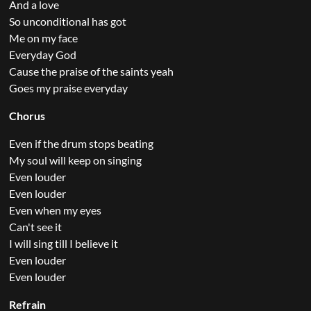
And a love
So unconditional has got
Me on my face
Everyday God
Cause the praise of the saints yeah
Goes my praise everyday
Chorus
Even if the drum stops beating
My soul will keep on singing
Even louder
Even louder
Even when my eyes
Can't see it
I will sing till I believe it
Even louder
Even louder
Refrain