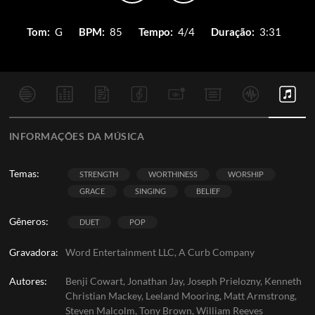
Tom:
G
BPM:
85
Tempo:
4/4
Duração:
3:31
INFORMAÇÕES DA MÚSICA
Temas:
STRENGTH
WORTHINESS
WORSHIP
GRACE
SINGING
BELIEF
Gêneros:
DUET
POP
Gravadora:
Word Entertainment LLC, A Curb Company
Autores:
Benji Cowart, Jonathan Jay, Joseph Prielozny, Kenneth
Christian Mackey, Leeland Mooring, Matt Armstrong,
Steven Malcolm, Tony Brown, William Reeves