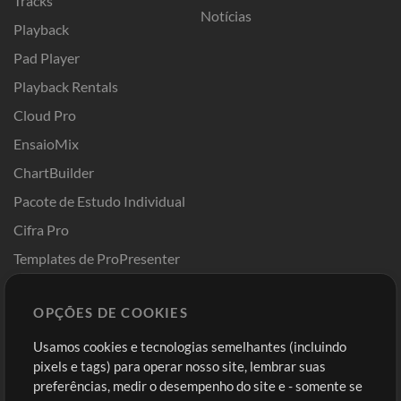
Tracks
Notícias
Playback
Pad Player
Playback Rentals
Cloud Pro
EnsaioMix
ChartBuilder
Pacote de Estudo Individual
Cifra Pro
Templates de ProPresenter
Sounds
OPÇÕES DE COOKIES
Loja
Conta
Usamos cookies e tecnologias semelhantes (incluindo
Comprar Créditos
Entre
pixels e tags) para operar nosso site, lembrar suas
preferências, medir o desempenho do site e - somente se
Conteúdo Grátis
Cadastre-se