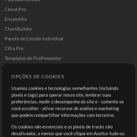
Cloud Pro
EnsaioMix
ChartBuilder
Pacote de Estudo Individual
Cifra Pro
Templates de ProPresenter
Sounds
OPÇÕES DE COOKIES
Loja
Conta
Usamos cookies e tecnologias semelhantes (incluindo
Comprar Créditos
Entre
pixels e tags) para operar nosso site, lembrar suas
preferências, medir o desempenho do site e - somente se
Conteúdo Grátis
Cadastre-se
você escolher - ativar recursos de análise e marketing
Solicite uma Música
Ir ao carrinho
que podem compartilhar informações com terceiros.
Os cookies não essenciais e os pixels de tracks são
Extras
desativados, a menos que você clique em Aceitar tudo ou
Sessões