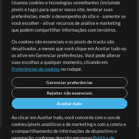
Usamos cookies e tecnologias semelhantes (incluindo
Comprar Créditos
Entre
pixels e tags) para operar nosso site, lembrar suas
preferências, medir o desempenho do site e - somente se
Conteúdo Grátis
Cadastre-se
você escolher - ativar recursos de análise e marketing
Solicite uma Música
Ir ao carrinho
que podem compartilhar informações com terceiros.
Os cookies não essenciais e os pixels de tracks são
Extras
desativados, a menos que você clique em Aceitar tudo ou
Sessões
os ative em Gerenciar preferências. Você pode alterar
Envie seu conteúdo
suas escolhas a qualquer momento, clicando em
Preferências de cookies
no rodapé.
Playlist
MT Conference
Gerenciar preferências
Rejeitar não essenciais
Aceitar tudo
Ao clicar em Aceitar tudo, você concorda com o uso de
cookies/pixels analíticos e de marketing e com a coleta e
o compartilhamento de informações de dispositivo e
navegação, conforme descrito em nosso
Política de