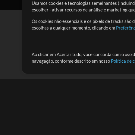
Usamos cookies e tecnologias semelhantes (incluindo
escolher - ativar recursos de análise e marketing q
Os cookies não essenciais e os pixels de tracks são 
escolhas a qualquer momento, clicando em
Preferênc
Nossa missão é atender aos líderes de louvor em tod
Ao clicar em Aceitar tudo, você concorda com o uso d
navegação, conforme descrito em nosso
Política de 
que lhes permitam maximizar seu tempo para o que 
Mix Aumentada
Produtos
Recursos
MultiTracks One
Músicas