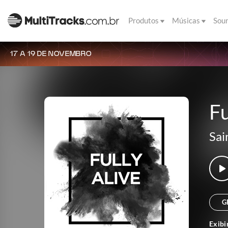
Produtos
Músicas
Sou
17 A 19 DE NOVEMBRO
Fu
Sai
G
Exibi