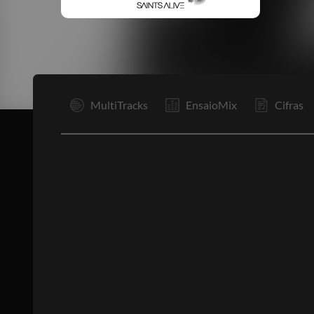
I
MultiTracks
EnsaioMix
Cifras