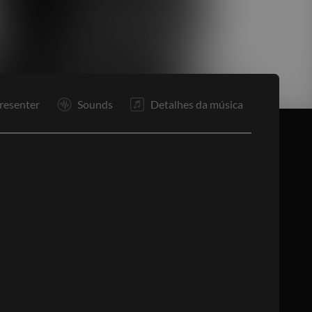
P
R1
R1
Co
Re
F
resenter
Sounds
Detalhes da música