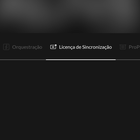
V1
V2
R1
It
V3
R1
Co
Co
Gp
P
P
P
Orquestração
Licença de Sincronização
ProP