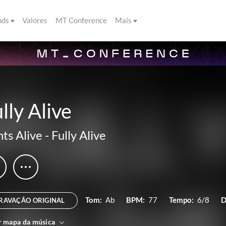
nds
Valores
MT Conference
Mais
lly Alive
nts Alive
-
Fully Alive
Tom:
Ab
BPM:
77
Tempo:
6/8
D
RAVAÇÃO ORIGINAL
r mapa da música