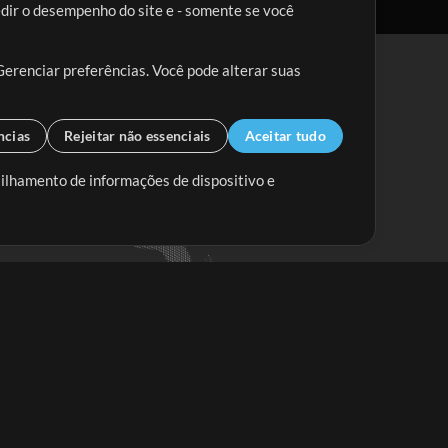
edir o desempenho do site e - somente se você
Gerenciar preferências. Você pode alterar suas
ncias
Rejeitar não essenciais
Aceitar tudo
tilhamento de informações de dispositivo e
Mix Aumentada
Mix Diminuída
Começar
ssine a
newsletter do Multitracks.com.br
Assine