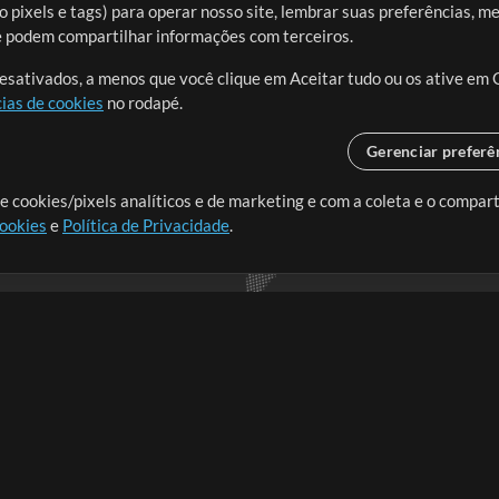
 pixels e tags) para operar nosso site, lembrar suas preferências, m
ue podem compartilhar informações com terceiros.
desativados, a menos que você clique em Aceitar tudo ou os ative em 
ias de cookies
no rodapé.
Gerenciar preferê
o o mundo, criando recursos
e cookies/pixels analíticos e de marketing e com a coleta e o compar
cookies
e
Política de Privacidade
.
realmente importa.
Loja
Conta
A
Comprar Créditos
Entre