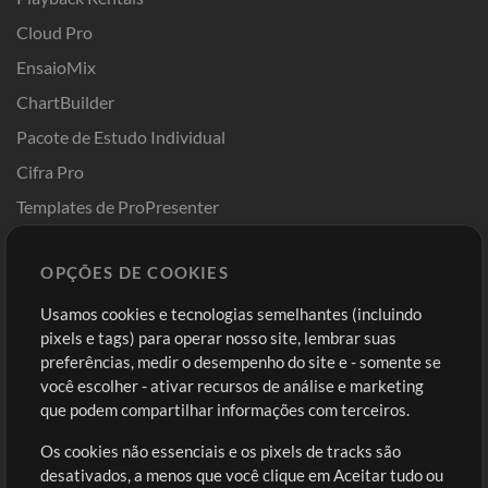
Cloud Pro
EnsaioMix
ChartBuilder
Pacote de Estudo Individual
Cifra Pro
Templates de ProPresenter
Sounds
OPÇÕES DE COOKIES
Loja
Conta
Usamos cookies e tecnologias semelhantes (incluindo
Comprar Créditos
Entre
pixels e tags) para operar nosso site, lembrar suas
preferências, medir o desempenho do site e - somente se
Conteúdo Grátis
Cadastre-se
você escolher - ativar recursos de análise e marketing
Solicite uma Música
Ir ao carrinho
que podem compartilhar informações com terceiros.
Os cookies não essenciais e os pixels de tracks são
Extras
desativados, a menos que você clique em Aceitar tudo ou
Sessões