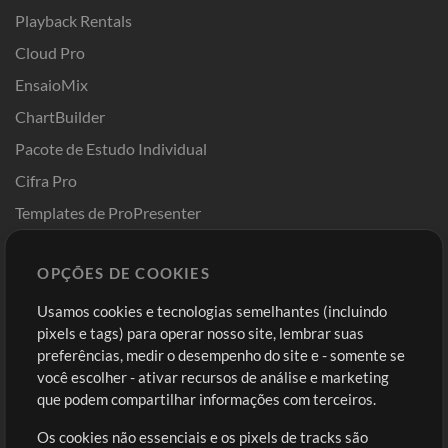
Playback Rentals
Cloud Pro
EnsaioMix
ChartBuilder
Pacote de Estudo Individual
Cifra Pro
Templates de ProPresenter
Sounds
OPÇÕES DE COOKIES
Loja
Conta
Usamos cookies e tecnologias semelhantes (incluindo
Comprar Créditos
Entre
pixels e tags) para operar nosso site, lembrar suas
preferências, medir o desempenho do site e - somente se
Conteúdo Grátis
Cadastre-se
você escolher - ativar recursos de análise e marketing
Solicite uma Música
Ir ao carrinho
que podem compartilhar informações com terceiros.
Os cookies não essenciais e os pixels de tracks são
Extras