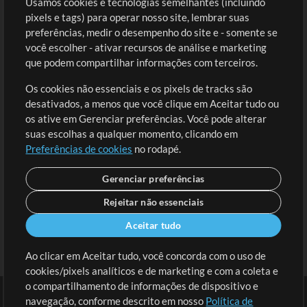
Usamos cookies e tecnologias semelhantes (incluindo
Comprar Créditos
Entre
pixels e tags) para operar nosso site, lembrar suas
preferências, medir o desempenho do site e - somente se
Conteúdo Grátis
Cadastre-se
você escolher - ativar recursos de análise e marketing
Solicite uma Música
Ir ao carrinho
que podem compartilhar informações com terceiros.
Os cookies não essenciais e os pixels de tracks são
Extras
desativados, a menos que você clique em Aceitar tudo ou
Sessões
os ative em Gerenciar preferências. Você pode alterar
Envie seu conteúdo
suas escolhas a qualquer momento, clicando em
Preferências de cookies
no rodapé.
Playlist
MT Conference
Gerenciar preferências
Rejeitar não essenciais
Aceitar tudo
Ao clicar em Aceitar tudo, você concorda com o uso de
cookies/pixels analíticos e de marketing e com a coleta e
o compartilhamento de informações de dispositivo e
navegação, conforme descrito em nosso
Política de