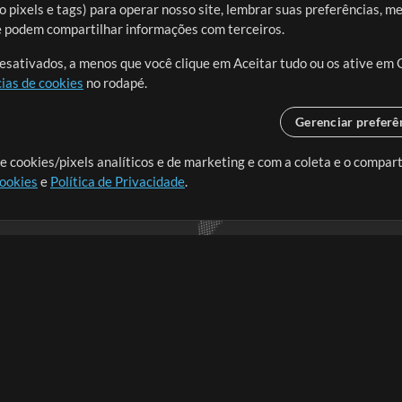
 pixels e tags) para operar nosso site, lembrar suas preferências, m
ue podem compartilhar informações com terceiros.
desativados, a menos que você clique em Aceitar tudo ou os ative em 
ias de cookies
no rodapé.
Gerenciar preferê
o o mundo, criando recursos
e cookies/pixels analíticos e de marketing e com a coleta e o compar
cookies
e
Política de Privacidade
.
realmente importa.
Loja
Conta
A
Comprar Créditos
Entre