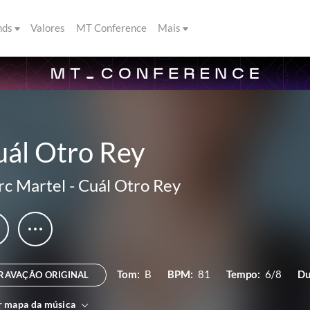
nds
Valores
MT Conference
Mais
uál Otro Rey
c Martel
-
Cuál Otro Rey
Tom:
B
BPM:
81
Tempo:
6/8
Du
RAVAÇÃO ORIGINAL
r mapa da música