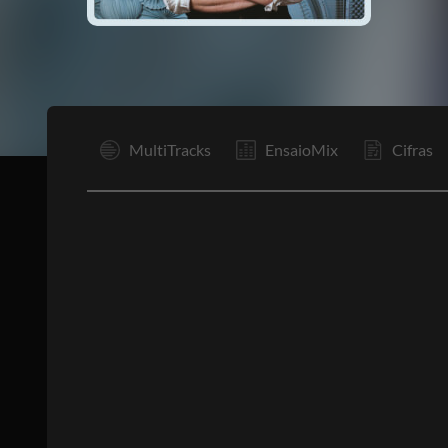
Rp
MultiTracks
EnsaioMix
Cifras