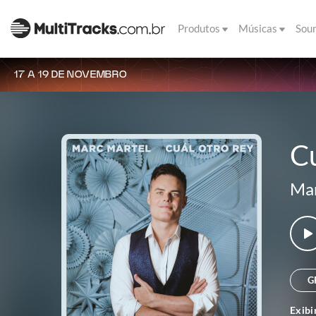
Produtos
Músicas
Sou
17 A 19 DE NOVEMBRO
C
Mar
G
Exibi