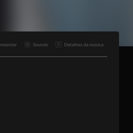
P
P
R1
S
F
resenter
Sounds
Detalhes da música