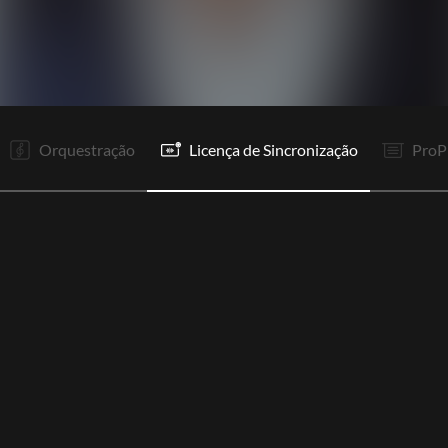
I
V1
V2
Rp
R1
Rp
V3
V4
R1
It
It
Rp
Orquestração
Licença de Sincronização
ProP