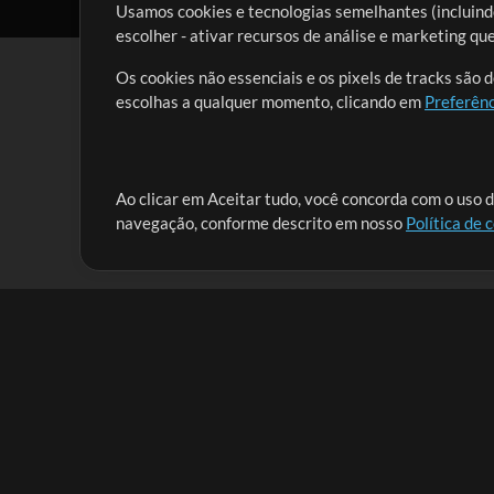
Usamos cookies e tecnologias semelhantes (incluindo
escolher - ativar recursos de análise e marketing q
Os cookies não essenciais e os pixels de tracks são 
escolhas a qualquer momento, clicando em
Preferênc
Nossa missão é atender aos líderes de louvor em tod
Ao clicar em Aceitar tudo, você concorda com o uso d
navegação, conforme descrito em nosso
Política de 
que lhes permitam maximizar seu tempo para o que 
Mix Aumentada
Produtos
Recursos
MultiTracks One
Músicas