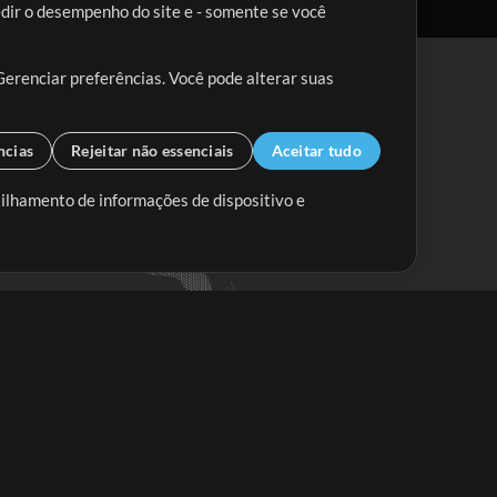
edir o desempenho do site e - somente se você
Gerenciar preferências. Você pode alterar suas
ncias
Rejeitar não essenciais
Aceitar tudo
tilhamento de informações de dispositivo e
Mix Aumentada
Mix Diminuída
Começar
ssine a
newsletter do Multitracks.com.br
Assine