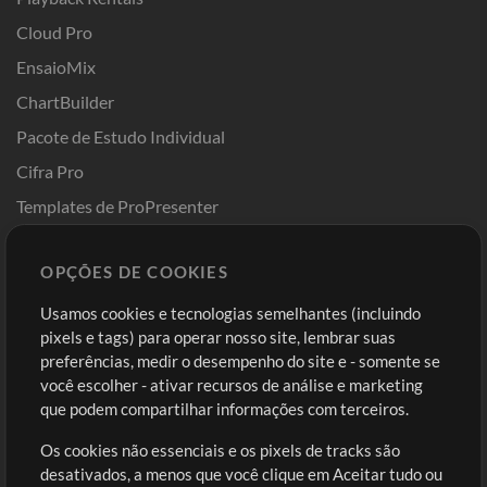
Cloud Pro
EnsaioMix
ChartBuilder
Pacote de Estudo Individual
Cifra Pro
Templates de ProPresenter
Sounds
OPÇÕES DE COOKIES
Loja
Conta
Usamos cookies e tecnologias semelhantes (incluindo
Comprar Créditos
Entre
pixels e tags) para operar nosso site, lembrar suas
preferências, medir o desempenho do site e - somente se
Conteúdo Grátis
Cadastre-se
você escolher - ativar recursos de análise e marketing
Solicite uma Música
Ir ao carrinho
que podem compartilhar informações com terceiros.
Os cookies não essenciais e os pixels de tracks são
Extras
desativados, a menos que você clique em Aceitar tudo ou
Sessões