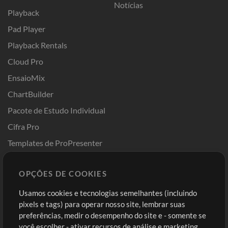
Notícias
Playback
Pad Player
Playback Rentals
Cloud Pro
EnsaioMix
ChartBuilder
Pacote de Estudo Individual
Cifra Pro
Templates de ProPresenter
Sounds
OPÇÕES DE COOKIES
Loja
Conta
Usamos cookies e tecnologias semelhantes (incluindo
Comprar Créditos
Entre
pixels e tags) para operar nosso site, lembrar suas
preferências, medir o desempenho do site e - somente se
Conteúdo Grátis
Cadastre-se
você escolher - ativar recursos de análise e marketing