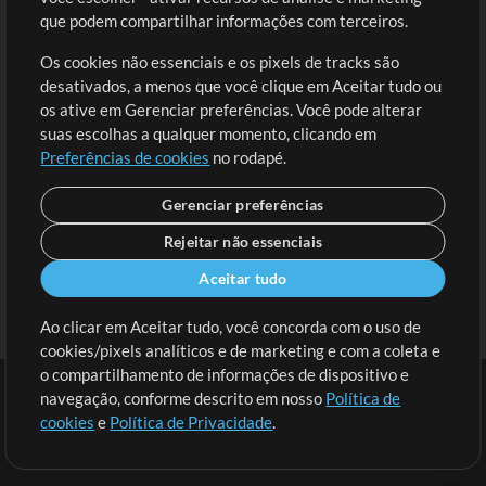
Solicite uma Música
Ir ao carrinho
que podem compartilhar informações com terceiros.
Os cookies não essenciais e os pixels de tracks são
Extras
desativados, a menos que você clique em Aceitar tudo ou
Sessões
os ative em Gerenciar preferências. Você pode alterar
Envie seu conteúdo
suas escolhas a qualquer momento, clicando em
Preferências de cookies
no rodapé.
Playlist
MT Conference
Gerenciar preferências
Rejeitar não essenciais
Aceitar tudo
Ao clicar em Aceitar tudo, você concorda com o uso de
cookies/pixels analíticos e de marketing e com a coleta e
o compartilhamento de informações de dispositivo e
navegação, conforme descrito em nosso
Política de
cookies
e
Política de Privacidade
.
Termos
|
Política de Privacidade
|
Preferências de cookies
|
Contato