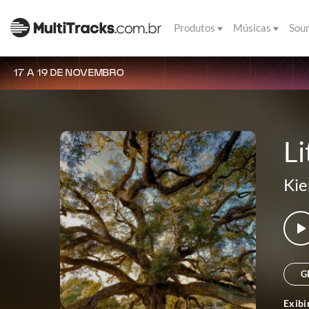
Produtos
Músicas
Sou
17 A 19 DE NOVEMBRO
Li
Kie
G
Exibi