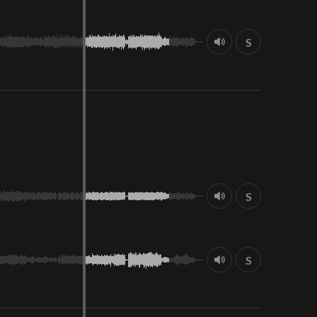
S
S
S