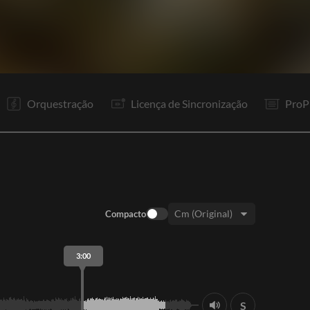
V1
V2
Pr
R1
To
V3
Pr
R1
To
To
P1
P2
Orquestração
Licença de Sincronização
ProP
Compacto
Tom:
3:00
S