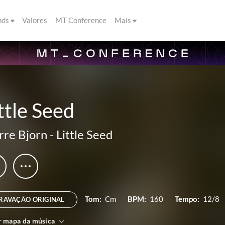
nds
Valores
MT Conference
Mais
ttle Seed
rre Bjorn
-
Little Seed
Tom:
Cm
BPM:
160
Tempo:
12/8
RAVAÇÃO ORIGINAL
r mapa da música