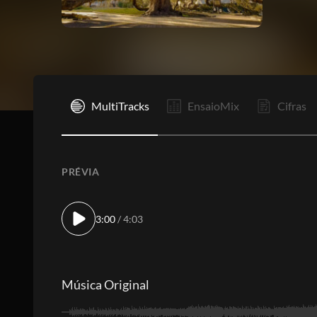
I
MultiTracks
EnsaioMix
Cifras
PRÉVIA
3:00
/ 4:03
Música Original