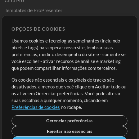
Cifra Pro
Templates de ProPresenter
Sounds
OPÇÕES DE COOKIES
Loja
Conta
Usamos cookies e tecnologias semelhantes (incluindo
Comprar Créditos
Entre
pixels e tags) para operar nosso site, lembrar suas
preferências, medir o desempenho do site e - somente se
Conteúdo Grátis
Cadastre-se
você escolher - ativar recursos de análise e marketing
Solicite uma Música
Ir ao carrinho
que podem compartilhar informações com terceiros.
Os cookies não essenciais e os pixels de tracks são
Extras
desativados, a menos que você clique em Aceitar tudo ou
Sessões
os ative em Gerenciar preferências. Você pode alterar
Envie seu conteúdo
suas escolhas a qualquer momento, clicando em
Preferências de cookies
no rodapé.
Playlist
MT Conference
Gerenciar preferências
Rejeitar não essenciais