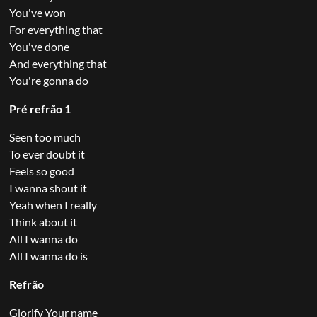
You've won
For everything that
You've done
And everything that
You're gonna do
Pré refrão 1
Seen too much
To ever doubt it
Feels so good
I wanna shout it
Yeah when I really
Think about it
All I wanna do
All I wanna do is
Refrão
Glorify Your name