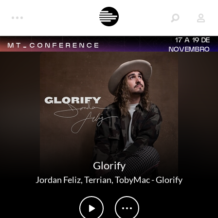
17 A 19 DE
NOVEMBRO
Glorify
Jordan Feliz
,
Terrian
,
TobyMac
-
Glorify