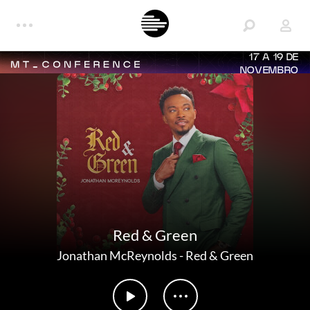
17 A 19 DE
NOVEMBRO
Red & Green
Jonathan McReynolds
-
Red & Green