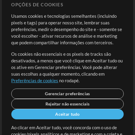
OPÇÕES DE COOKIES
Loja
Conta
Usamos cookies e tecnologias semelhantes (incluindo
Comprar Créditos
Entre
pixels e tags) para operar nosso site, lembrar suas
preferências, medir o desempenho do site e - somente se
Conteúdo Grátis
Cadastre-se
você escolher - ativar recursos de análise e marketing
Solicite uma Música
Ir ao carrinho
que podem compartilhar informações com terceiros.
Os cookies não essenciais e os pixels de tracks são
Extras
desativados, a menos que você clique em Aceitar tudo ou
Sessões
os ative em Gerenciar preferências. Você pode alterar
Envie seu conteúdo
suas escolhas a qualquer momento, clicando em
Preferências de cookies
no rodapé.
Playlist
MT Conference
Gerenciar preferências
Rejeitar não essenciais
Aceitar tudo
Ao clicar em Aceitar tudo, você concorda com o uso de
cookies/pixels analíticos e de marketing e com a coleta e