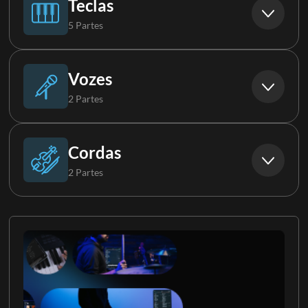
Teclas
5 Partes
Prato
Piano
Vozes
2 Partes
Sinos
Teclas
Backs 1
Cordas
2 Partes
Teclados 2
Backs 2
Cordas
Teclados 3
Cordas 2