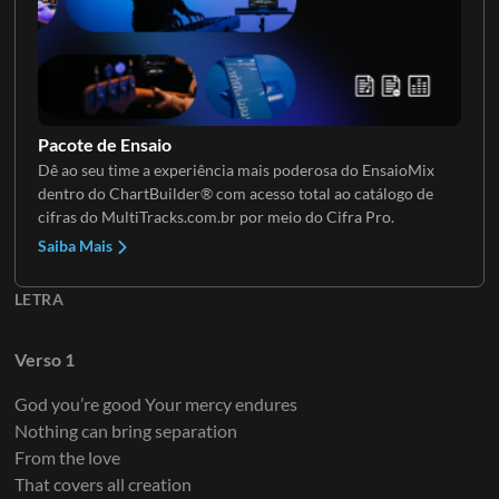
Teclados 4
Pacote de Ensaio
Dê ao seu time a experiência mais poderosa do EnsaioMix
dentro do ChartBuilder® com acesso total ao catálogo de
cifras do MultiTracks.com.br por meio do Cifra Pro.
Saiba Mais
LETRA
Verso 1
God you’re good Your mercy endures
Nothing can bring separation
From the love
That covers all creation