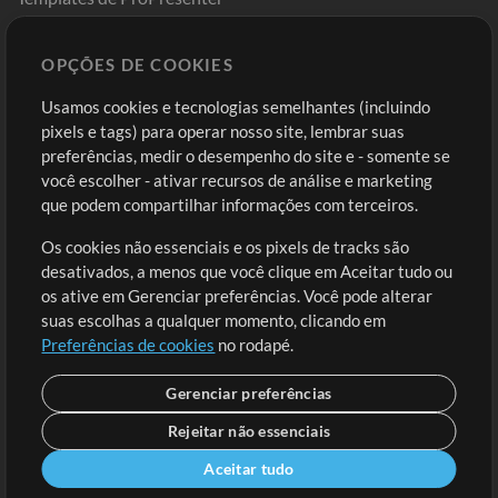
Sounds
OPÇÕES DE COOKIES
Loja
Conta
Usamos cookies e tecnologias semelhantes (incluindo
Comprar Créditos
Entre
pixels e tags) para operar nosso site, lembrar suas
preferências, medir o desempenho do site e - somente se
Conteúdo Grátis
Cadastre-se
você escolher - ativar recursos de análise e marketing
Solicite uma Música
Ir ao carrinho
que podem compartilhar informações com terceiros.
Os cookies não essenciais e os pixels de tracks são
Extras
desativados, a menos que você clique em Aceitar tudo ou
Sessões
os ative em Gerenciar preferências. Você pode alterar
Envie seu conteúdo
suas escolhas a qualquer momento, clicando em
Preferências de cookies
no rodapé.
Playlist
MT Conference
Gerenciar preferências
Rejeitar não essenciais
Aceitar tudo