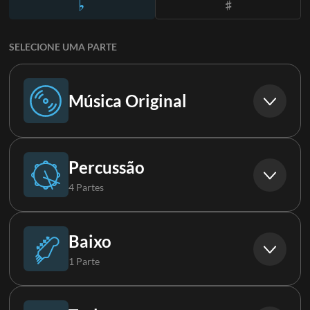
SELECIONE UMA PARTE
Música Original
Música Original
Percussão
4 Partes
Bateria
Baixo
1 Parte
Loop
Baixo