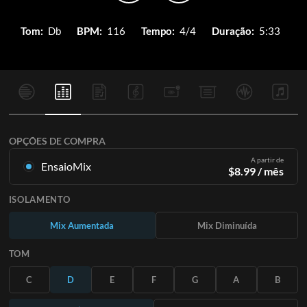
Tom:
Db
BPM:
116
Tempo:
4/4
Duração:
5:33
OPÇÕES DE COMPRA
A partir de
EnsaioMix
$
8.99
/ mês
Mixagens criadas a partir da gravação original. Disponível em
ISOLAMENTO
todas as 12 tonalidades com mixagens Up e Minus para cada
parte mais a música original.
Mix Aumentada
Mix Diminuída
Saiba Mais
TOM
ASSINE
C
D
E
F
G
A
B