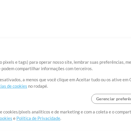
 pixels e tags) para operar nosso site, lembrar suas preferências, m
ue podem compartilhar informações com terceiros.
desativados, a menos que você clique em Aceitar tudo ou os ative em 
ias de cookies
no rodapé.
Gerenciar preferê
o o mundo, criando recursos
e cookies/pixels analíticos e de marketing e com a coleta e o compar
cookies
e
Política de Privacidade
.
realmente importa.