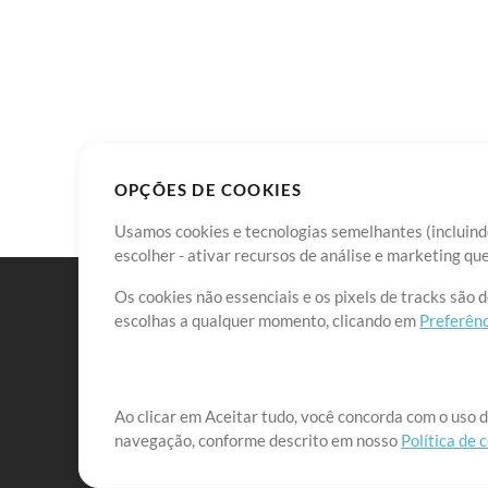
OPÇÕES DE COOKIES
Usamos cookies e tecnologias semelhantes (incluindo
escolher - ativar recursos de análise e marketing q
Os cookies não essenciais e os pixels de tracks são 
escolhas a qualquer momento, clicando em
Preferênc
Nossa missão é atender aos líderes de louvor em tod
Ao clicar em Aceitar tudo, você concorda com o uso d
navegação, conforme descrito em nosso
Política de 
que lhes permitam maximizar seu tempo para o que 