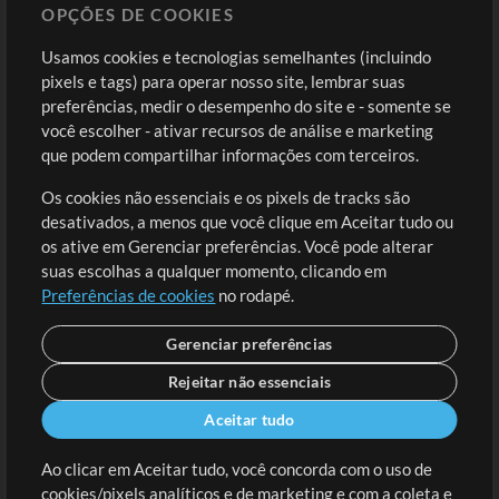
OPÇÕES DE COOKIES
Loja
Conta
Usamos cookies e tecnologias semelhantes (incluindo
Comprar Créditos
Entre
pixels e tags) para operar nosso site, lembrar suas
preferências, medir o desempenho do site e - somente se
Conteúdo Grátis
Cadastre-se
você escolher - ativar recursos de análise e marketing
Solicite uma Música
Ir ao carrinho
que podem compartilhar informações com terceiros.
Os cookies não essenciais e os pixels de tracks são
Extras
desativados, a menos que você clique em Aceitar tudo ou
Sessões
os ative em Gerenciar preferências. Você pode alterar
Envie seu conteúdo
suas escolhas a qualquer momento, clicando em
Preferências de cookies
no rodapé.
Playlist
MT Conference
Gerenciar preferências
Rejeitar não essenciais
Aceitar tudo
Ao clicar em Aceitar tudo, você concorda com o uso de
cookies/pixels analíticos e de marketing e com a coleta e