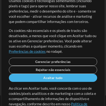
Usamos cookies e tecnologias semelhantes (incluindo
Comprar Créditos
Entre
pixels e tags) para operar nosso site, lembrar suas
preferências, medir o desempenho do site e - somente se
Conteúdo Grátis
Cadastre-se
você escolher - ativar recursos de análise e marketing
Solicite uma Música
Ir ao carrinho
que podem compartilhar informações com terceiros.
Os cookies não essenciais e os pixels de tracks são
Extras
desativados, a menos que você clique em Aceitar tudo ou
Sessões
os ative em Gerenciar preferências. Você pode alterar
Envie seu conteúdo
suas escolhas a qualquer momento, clicando em
Preferências de cookies
no rodapé.
Playlist
MT Conference
Gerenciar preferências
Rejeitar não essenciais
Aceitar tudo
Ao clicar em Aceitar tudo, você concorda com o uso de
cookies/pixels analíticos e de marketing e com a coleta e
o compartilhamento de informações de dispositivo e
navegação, conforme descrito em nosso
Política de