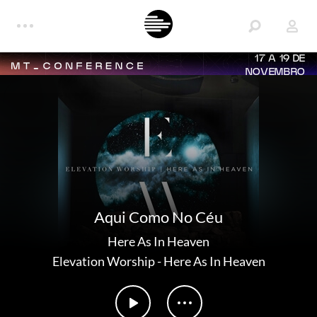
17 A 19 DE
NOVEMBRO
Aqui Como No Céu
Here As In Heaven
Elevation Worship
-
Here As In Heaven