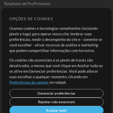
Templates de ProPresenter
Sounds
OPÇÕES DE COOKIES
Loja
Conta
Usamos cookies e tecnologias semelhantes (incluindo
Comprar Créditos
Entre
pixels e tags) para operar nosso site, lembrar suas
preferências, medir o desempenho do site e - somente se
Conteúdo Grátis
Cadastre-se
você escolher - ativar recursos de análise e marketing
Solicite uma Música
Ir ao carrinho
que podem compartilhar informações com terceiros.
Os cookies não essenciais e os pixels de tracks são
Extras
desativados, a menos que você clique em Aceitar tudo ou
Sessões
os ative em Gerenciar preferências. Você pode alterar
Envie seu conteúdo
suas escolhas a qualquer momento, clicando em
Preferências de cookies
no rodapé.
Playlist
MT Conference
Gerenciar preferências
Rejeitar não essenciais
Aceitar tudo