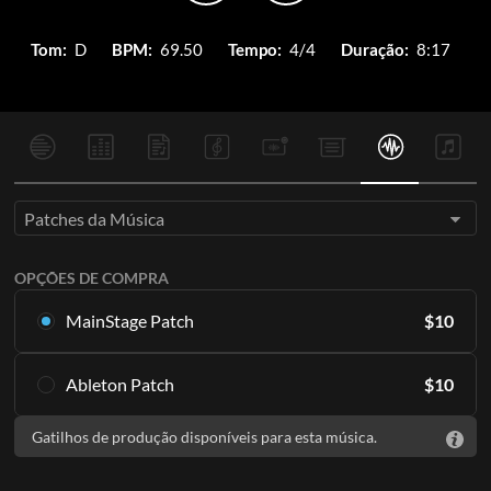
Tom:
D
BPM:
69.50
Tempo:
4/4
Duração:
8:17
Patches da Música
OPÇÕES DE COMPRA
MainStage Patch
$
10
Baixe o patch específico da música para MainStage
Ableton Patch
$
10
ADICIONAR AO CARRINHO
Baixe o patch específico da música para Ableton
Gatilhos de produção disponíveis para esta música.
ADICIONAR AO CARRINHO