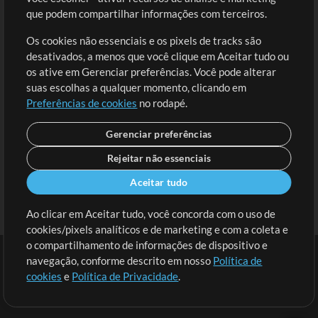
Solicite uma Música
Ir ao carrinho
que podem compartilhar informações com terceiros.
Os cookies não essenciais e os pixels de tracks são
Extras
desativados, a menos que você clique em Aceitar tudo ou
Sessões
os ative em Gerenciar preferências. Você pode alterar
Envie seu conteúdo
suas escolhas a qualquer momento, clicando em
Preferências de cookies
no rodapé.
Playlist
MT Conference
Gerenciar preferências
Rejeitar não essenciais
Aceitar tudo
Ao clicar em Aceitar tudo, você concorda com o uso de
cookies/pixels analíticos e de marketing e com a coleta e
o compartilhamento de informações de dispositivo e
navegação, conforme descrito em nosso
Política de
cookies
e
Política de Privacidade
.
Termos
|
Política de Privacidade
|
Preferências de cookies
|
Contato