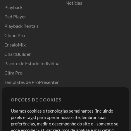
Notícias
Playback
Pad Player
Playback Rentals
Cloud Pro
EnsaioMix
ChartBuilder
Pacote de Estudo Individual
Cifra Pro
Templates de ProPresenter
Sounds
OPÇÕES DE COOKIES
Loja
Conta
Usamos cookies e tecnologias semelhantes (incluindo
Comprar Créditos
Entre
pixels e tags) para operar nosso site, lembrar suas
preferências, medir o desempenho do site e - somente se
Conteúdo Grátis
Cadastre-se
você escolher - ativar recursos de análise e marketing