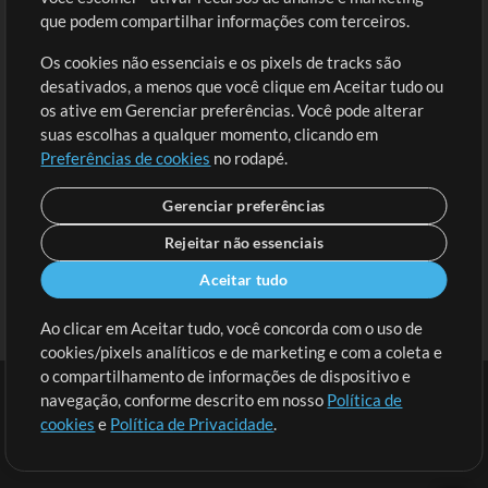
Solicite uma Música
Ir ao carrinho
que podem compartilhar informações com terceiros.
Os cookies não essenciais e os pixels de tracks são
Extras
desativados, a menos que você clique em Aceitar tudo ou
Sessões
os ative em Gerenciar preferências. Você pode alterar
Envie seu conteúdo
suas escolhas a qualquer momento, clicando em
Preferências de cookies
no rodapé.
Playlist
MT Conference
Gerenciar preferências
Rejeitar não essenciais
Aceitar tudo
Ao clicar em Aceitar tudo, você concorda com o uso de
cookies/pixels analíticos e de marketing e com a coleta e
o compartilhamento de informações de dispositivo e
navegação, conforme descrito em nosso
Política de
cookies
e
Política de Privacidade
.
Termos
|
Política de Privacidade
|
Preferências de cookies
|
Contato