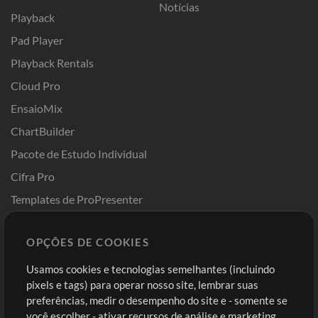
Notícias
Playback
Pad Player
Playback Rentals
Cloud Pro
EnsaioMix
ChartBuilder
Pacote de Estudo Individual
Cifra Pro
Templates de ProPresenter
Sounds
OPÇÕES DE COOKIES
Loja
Conta
Usamos cookies e tecnologias semelhantes (incluindo
Comprar Créditos
Entre
pixels e tags) para operar nosso site, lembrar suas
preferências, medir o desempenho do site e - somente se
Conteúdo Grátis
Cadastre-se
você escolher - ativar recursos de análise e marketing